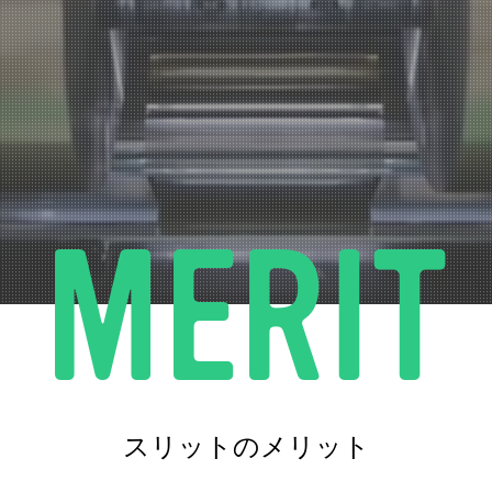
M
E
R
I
T
スリットのメリット