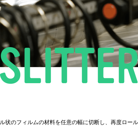
S
L
I
T
T
E
ル状のフィルムの材料を任意の幅に切断し、再度ロー