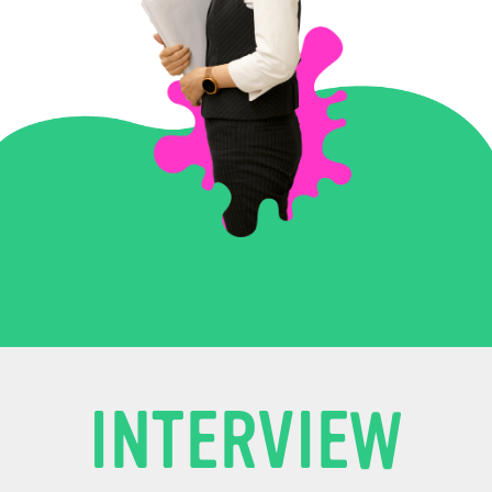
I
N
T
E
R
V
I
E
W